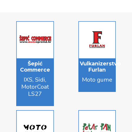
Šepić
Vulkanizerstvo
Commerce
Furlan
IXS, Sidi,
Moto gume
MotorCoat
LS27