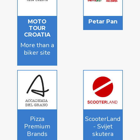
MOTO
Petar Pan
TOUR
CROATIA
More than a
biker site
Pizza
ScooterLand
Premium
- Svijet
Brands
skutera