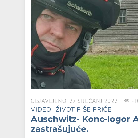
OBJAVLJENO: 27 SIJEČANJ 2022
PR
VIDEO
ŽIVOT PIŠE PRIČE
Auschwitz- Konc-logor Au
zastrašujuće.