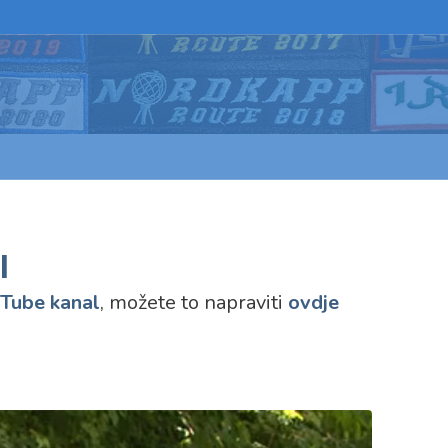
l
Tube kanal
, možete to napraviti
ovdje