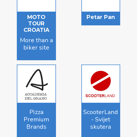
MOTO
Petar Pan
TOUR
CROATIA
More than a
biker site
Pizza
ScooterLand
Premium
- Svijet
Brands
skutera