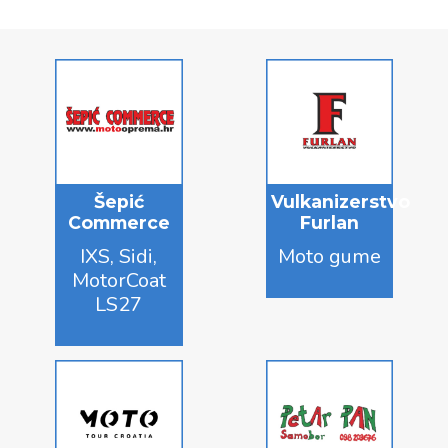
Šepić
Vulkanizerstvo
Commerce
Furlan
IXS, Sidi,
Moto gume
MotorCoat
LS27